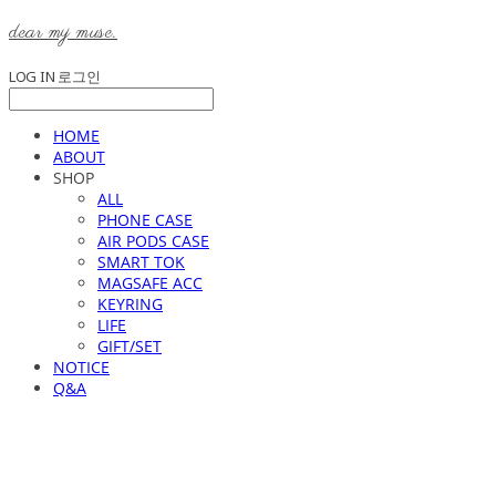
dear my muse.
LOG IN
로그인
HOME
ABOUT
SHOP
ALL
PHONE CASE
AIR PODS CASE
SMART TOK
MAGSAFE ACC
KEYRING
LIFE
GIFT/SET
NOTICE
Q&A