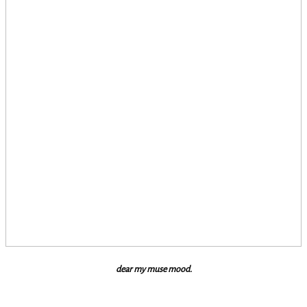
dear my muse mood.