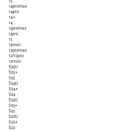
15
14promax
14pro
14+
14
13promax
13pro
13
13mini
12promax
12/12pro
12mini
S25U
S25+
S25
S24U
S24+
S24
S23U
S23+
S23
S22U
S22+
S22