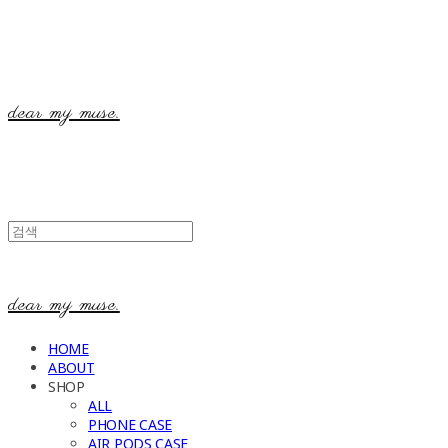
dear my muse.
dear my muse.
HOME
ABOUT
SHOP
ALL
PHONE CASE
AIR PODS CASE