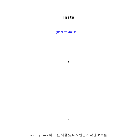
i n s t a
@dearmymuse___
♥
*
dear my muse의 모든 제품 및 디자인은 저작권 보호를