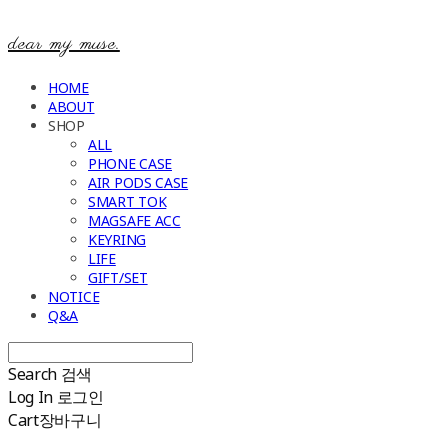
dear my muse.
HOME
ABOUT
SHOP
ALL
PHONE CASE
AIR PODS CASE
SMART TOK
MAGSAFE ACC
KEYRING
LIFE
GIFT/SET
NOTICE
Q&A
Search
검색
Log In
로그인
Cart
장바구니