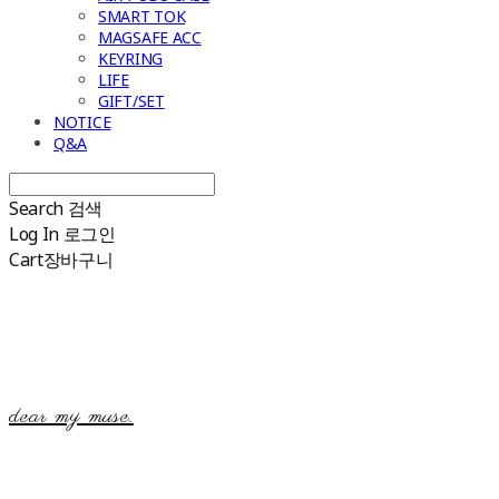
SMART TOK
MAGSAFE ACC
KEYRING
LIFE
GIFT/SET
NOTICE
Q&A
Search
검색
Log In
로그인
Cart
장바구니
dear my muse.