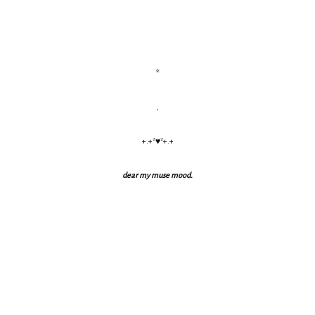
*
.
+.+*♥*+.+
dear my muse mood.