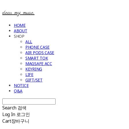
dear my muse.
HOME
ABOUT
SHOP
ALL
PHONE CASE
AIR PODS CASE
SMART TOK
MAGSAFE ACC
KEYRING
LIFE
GIFT/SET
NOTICE
Q&A
Search
검색
Log In
로그인
Cart
장바구니