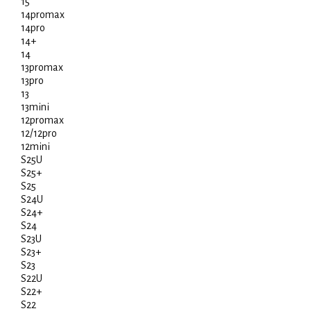
15
14promax
14pro
14+
14
13promax
13pro
13
13mini
12promax
12/12pro
12mini
S25U
S25+
S25
S24U
S24+
S24
S23U
S23+
S23
S22U
S22+
S22