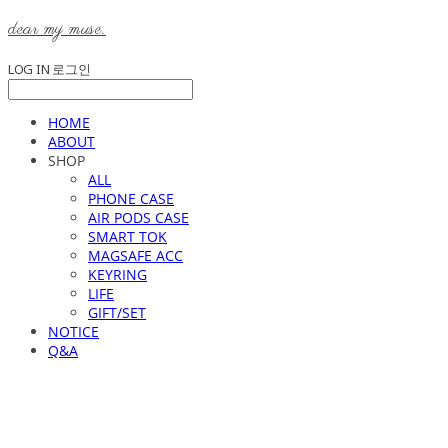
dear my muse.
LOG IN
로그인
HOME
ABOUT
SHOP
ALL
PHONE CASE
AIR PODS CASE
SMART TOK
MAGSAFE ACC
KEYRING
LIFE
GIFT/SET
NOTICE
Q&A