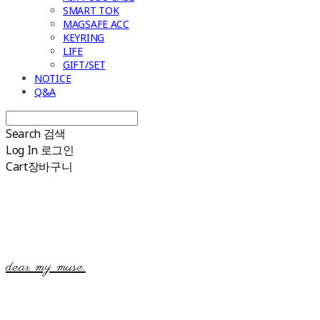
SMART TOK
MAGSAFE ACC
KEYRING
LIFE
GIFT/SET
NOTICE
Q&A
Search
검색
Log In
로그인
Cart
장바구니
dear my muse.