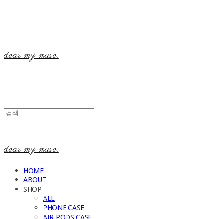
dear my muse.
dear my muse.
HOME
ABOUT
SHOP
ALL
PHONE CASE
AIR PODS CASE