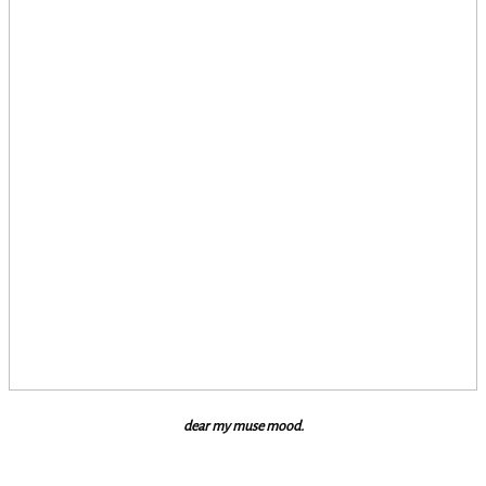
dear my muse mood.