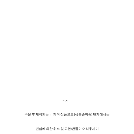
𓂃˖₊
주문 후 제작되는 1:1 제작 상품으로 [상품준비중] 단계에서는
변심에 의한 취소 및 교환/반품이 어려우시며