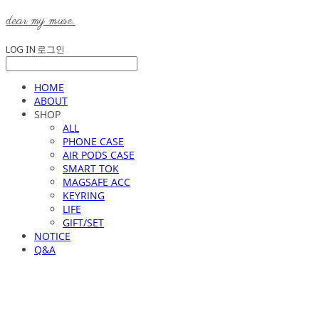
dear my muse.
LOG IN
로그인
HOME
ABOUT
SHOP
ALL
PHONE CASE
AIR PODS CASE
SMART TOK
MAGSAFE ACC
KEYRING
LIFE
GIFT/SET
NOTICE
Q&A