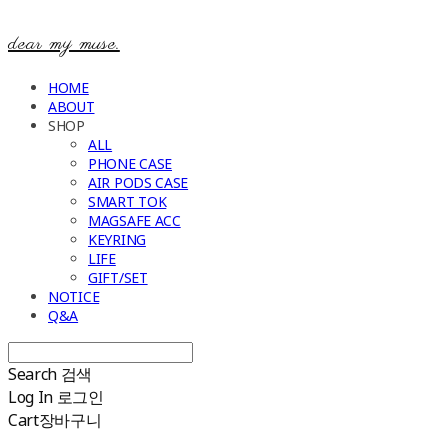
dear my muse.
HOME
ABOUT
SHOP
ALL
PHONE CASE
AIR PODS CASE
SMART TOK
MAGSAFE ACC
KEYRING
LIFE
GIFT/SET
NOTICE
Q&A
Search
검색
Log In
로그인
Cart
장바구니