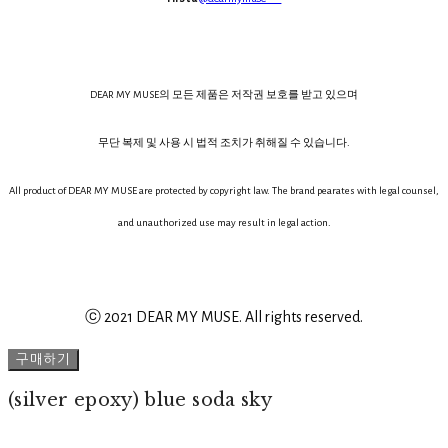
DEAR MY MUSE의 모든 제품은 저작권 보호를 받고 있으며
무단 복제 및 사용 시 법적 조치가 취해질 수 있습니다.
All product of DEAR MY MUSE are protected by copyright law. The brand pearates with legal counsel,
and unauthorized use may result in legal action.
ⓒ 2021 DEAR MY MUSE. All rights reserved.
구매하기
(silver epoxy) blue soda sky