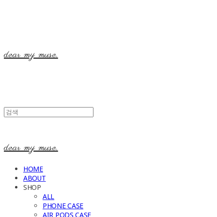
dear my muse.
dear my muse.
HOME
ABOUT
SHOP
ALL
PHONE CASE
AIR PODS CASE