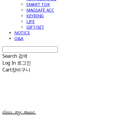
SMART TOK
MAGSAFE ACC
KEYRING
LIFE
GIFT/SET
NOTICE
Q&A
Search
검색
Log In
로그인
Cart
장바구니
dear my muse.