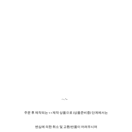
𓂃˖₊
주문 후 제작되는 1:1 제작 상품으로 [상품준비중] 단계에서는
변심에 의한 취소 및 교환/반품이 어려우시며