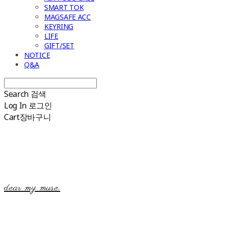
SMART TOK
MAGSAFE ACC
KEYRING
LIFE
GIFT/SET
NOTICE
Q&A
Search
검색
Log In
로그인
Cart
장바구니
dear my muse.