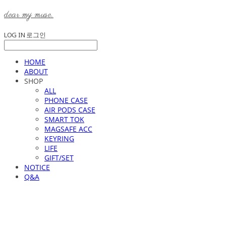
dear my muse.
LOG IN
로그인
HOME
ABOUT
SHOP
ALL
PHONE CASE
AIR PODS CASE
SMART TOK
MAGSAFE ACC
KEYRING
LIFE
GIFT/SET
NOTICE
Q&A