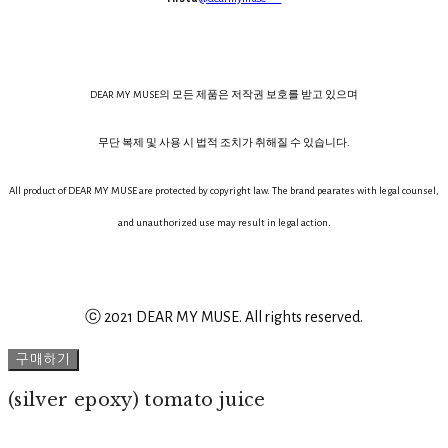
DEAR MY MUSE의 모든 제품은 저작권 보호를 받고 있으며
무단 복제 및 사용 시 법적 조치가 취해질 수 있습니다.
All product of DEAR MY MUSE are protected by copyright law. The brand pearates with legal counsel,
and unauthorized use may result in legal action.
ⓒ 2021 DEAR MY MUSE. All rights reserved.
구매하기
(silver epoxy) tomato juice