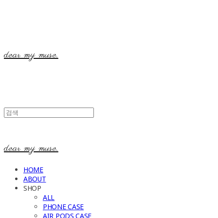
dear my muse.
dear my muse.
HOME
ABOUT
SHOP
ALL
PHONE CASE
AIR PODS CASE