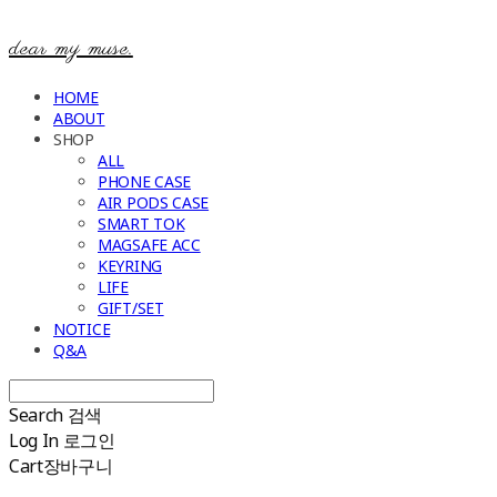
dear my muse.
HOME
ABOUT
SHOP
ALL
PHONE CASE
AIR PODS CASE
SMART TOK
MAGSAFE ACC
KEYRING
LIFE
GIFT/SET
NOTICE
Q&A
Search
검색
Log In
로그인
Cart
장바구니