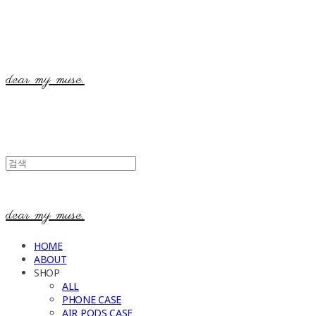
dear my muse.
dear my muse.
HOME
ABOUT
SHOP
ALL
PHONE CASE
AIR PODS CASE