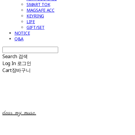
SMART TOK
MAGSAFE ACC
KEYRING
LIFE
GIFT/SET
NOTICE
Q&A
Search
검색
Log In
로그인
Cart
장바구니
dear my muse.