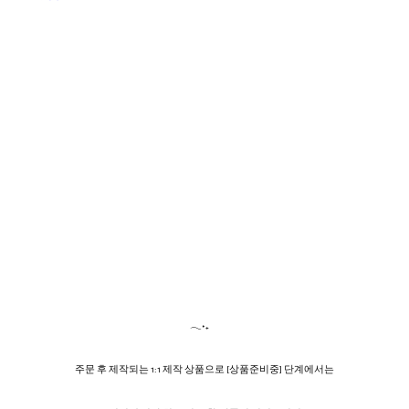
𓂃˖₊
주문 후 제작되는 1:1 제작 상품으로 [상품준비중] 단계에서는