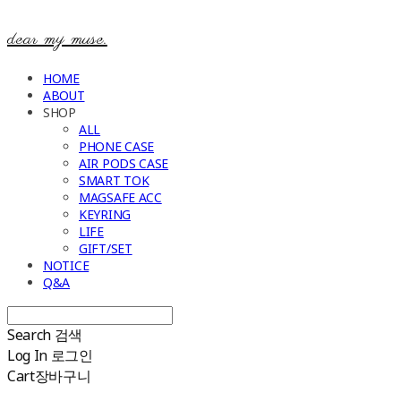
dear my muse.
HOME
ABOUT
SHOP
ALL
PHONE CASE
AIR PODS CASE
SMART TOK
MAGSAFE ACC
KEYRING
LIFE
GIFT/SET
NOTICE
Q&A
Search
검색
Log In
로그인
Cart
장바구니