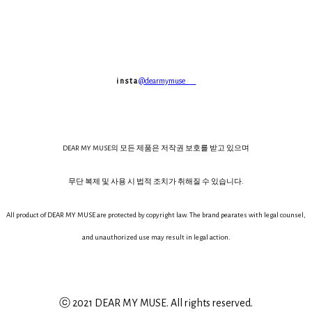
i n s t a
@dearmymuse___
DEAR MY MUSE의 모든 제품은 저작권 보호를 받고 있으며
무단 복제 및 사용 시 법적 조치가 취해질 수 있습니다.
All product of DEAR MY MUSE are protected by copyright law. The brand pearates with legal counsel,
and unauthorized use may result in legal action.
ⓒ 2021 DEAR MY MUSE. All rights reserved.