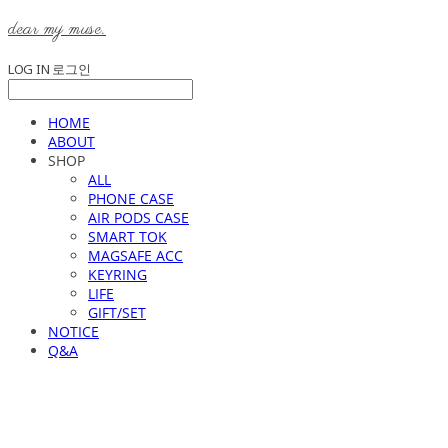
dear my muse.
LOG IN
로그인
HOME
ABOUT
SHOP
ALL
PHONE CASE
AIR PODS CASE
SMART TOK
MAGSAFE ACC
KEYRING
LIFE
GIFT/SET
NOTICE
Q&A