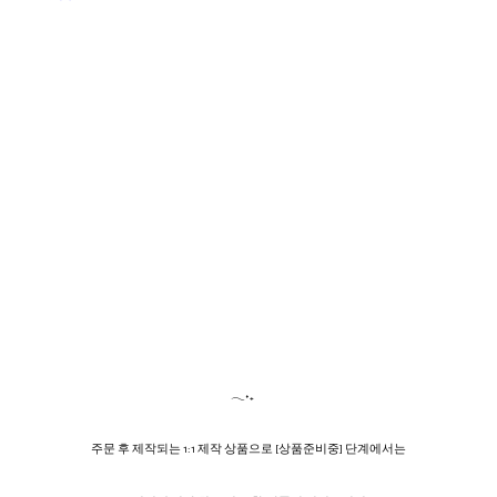
𓂃˖₊
주문 후 제작되는 1:1 제작 상품으로 [상품준비중] 단계에서는