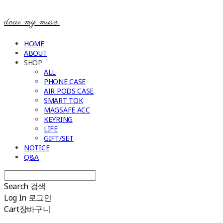
dear my muse.
HOME
ABOUT
SHOP
ALL
PHONE CASE
AIR PODS CASE
SMART TOK
MAGSAFE ACC
KEYRING
LIFE
GIFT/SET
NOTICE
Q&A
Search
검색
Log In
로그인
Cart
장바구니