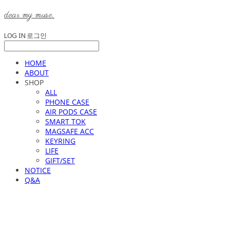
dear my muse.
LOG IN
로그인
HOME
ABOUT
SHOP
ALL
PHONE CASE
AIR PODS CASE
SMART TOK
MAGSAFE ACC
KEYRING
LIFE
GIFT/SET
NOTICE
Q&A