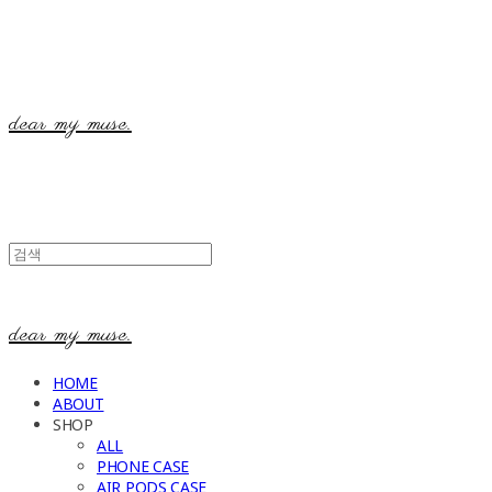
dear my muse.
dear my muse.
HOME
ABOUT
SHOP
ALL
PHONE CASE
AIR PODS CASE