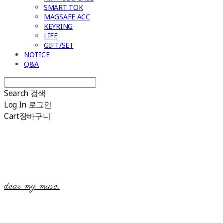
SMART TOK
MAGSAFE ACC
KEYRING
LIFE
GIFT/SET
NOTICE
Q&A
Search
검색
Log In
로그인
Cart
장바구니
dear my muse.