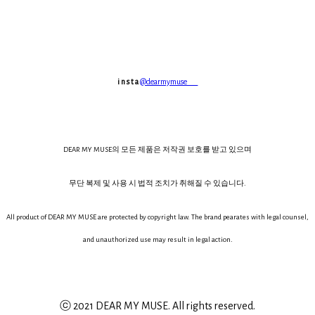
i n s t a
@dearmymuse___
DEAR MY MUSE의 모든 제품은 저작권 보호를 받고 있으며
무단 복제 및 사용 시 법적 조치가 취해질 수 있습니다.
All product of DEAR MY MUSE are protected by copyright law. The brand pearates with legal counsel,
and unauthorized use may result in legal action.
ⓒ 2021 DEAR MY MUSE. All rights reserved.