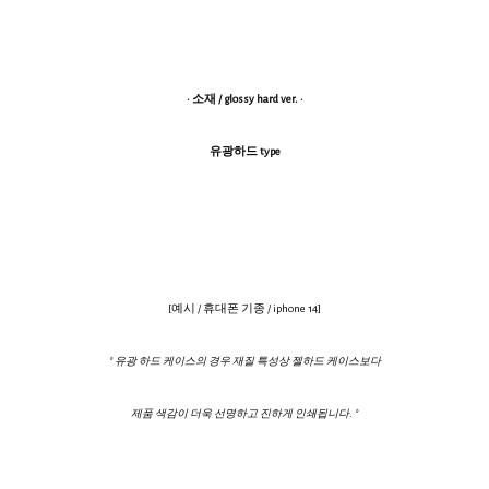
· 소재 / glossy hard ver. ·
유광하드 type
[예시 / 휴대폰 기종 / iphone 14]
* 유광 하드 케이스의 경우 재질 특성상 젤하드 케이스보다
제품 색감이 더욱 선명하고 진하게 인쇄됩니다. *