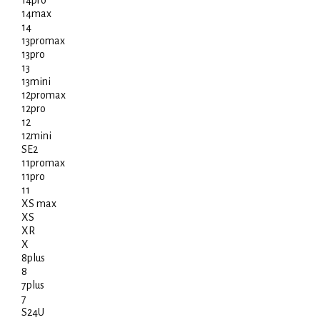
14pro
14max
14
13promax
13pro
13
13mini
12promax
12pro
12
12mini
SE2
11promax
11pro
11
XS max
XS
XR
X
8plus
8
7plus
7
S24U