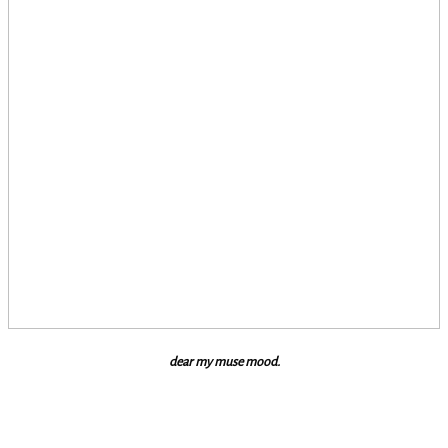
dear my muse mood.