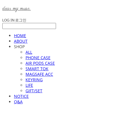
dear my muse.
LOG IN
로그인
HOME
ABOUT
SHOP
ALL
PHONE CASE
AIR PODS CASE
SMART TOK
MAGSAFE ACC
KEYRING
LIFE
GIFT/SET
NOTICE
Q&A