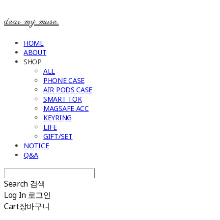
dear my muse.
HOME
ABOUT
SHOP
ALL
PHONE CASE
AIR PODS CASE
SMART TOK
MAGSAFE ACC
KEYRING
LIFE
GIFT/SET
NOTICE
Q&A
Search
검색
Log In
로그인
Cart
장바구니