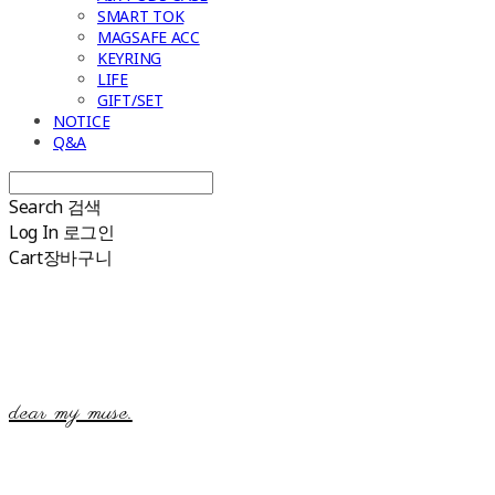
SMART TOK
MAGSAFE ACC
KEYRING
LIFE
GIFT/SET
NOTICE
Q&A
Search
검색
Log In
로그인
Cart
장바구니
dear my muse.