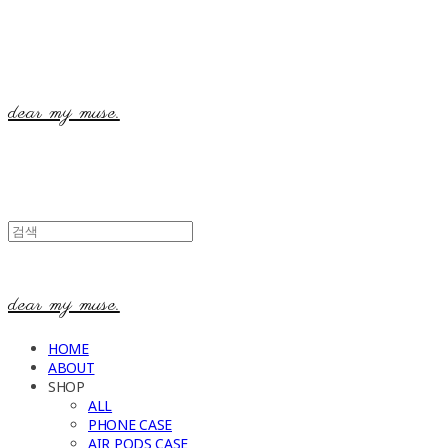
dear my muse.
dear my muse.
HOME
ABOUT
SHOP
ALL
PHONE CASE
AIR PODS CASE