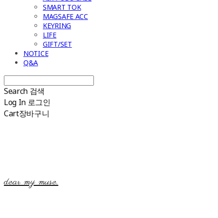
SMART TOK
MAGSAFE ACC
KEYRING
LIFE
GIFT/SET
NOTICE
Q&A
Search
검색
Log In
로그인
Cart
장바구니
dear my muse.