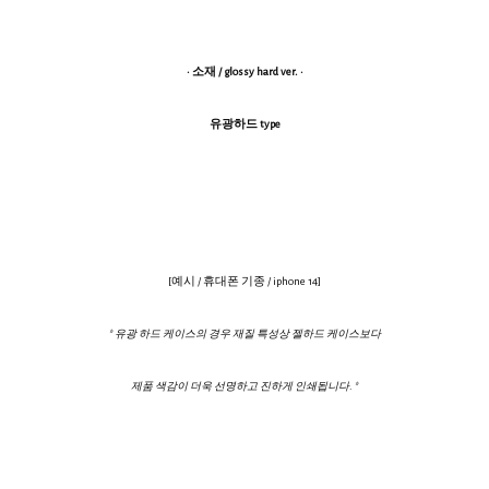
· 소재 / glossy hard ver. ·
유광하드 type
[예시 / 휴대폰 기종 / iphone 14]
* 유광 하드 케이스의 경우 재질 특성상 젤하드 케이스보다
제품 색감이 더욱 선명하고 진하게 인쇄됩니다. *