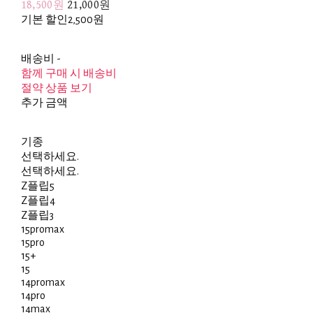
18,500원
21,000원
기본 할인
2,500원
배송비
-
함께 구매 시 배송비
절약 상품 보기
추가 금액
기종
선택하세요.
선택하세요.
Z플립5
Z플립4
Z플립3
15promax
15pro
15+
15
14promax
14pro
14max