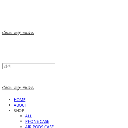
dear my muse.
dear my muse.
HOME
ABOUT
SHOP
ALL
PHONE CASE
AIR PODS CASE