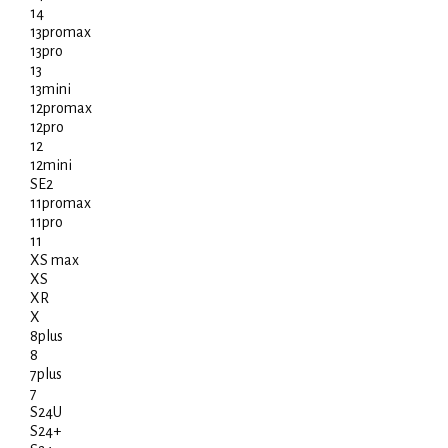
14
13promax
13pro
13
13mini
12promax
12pro
12
12mini
SE2
11promax
11pro
11
XS max
XS
XR
X
8plus
8
7plus
7
S24U
S24+