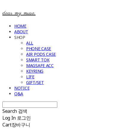
dear my muse.
HOME
ABOUT
SHOP
ALL
PHONE CASE
AIR PODS CASE
SMART TOK
MAGSAFE ACC
KEYRING
LIFE
GIFT/SET
NOTICE
Q&A
Search
검색
Log In
로그인
Cart
장바구니