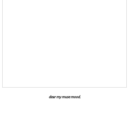
dear my muse mood.