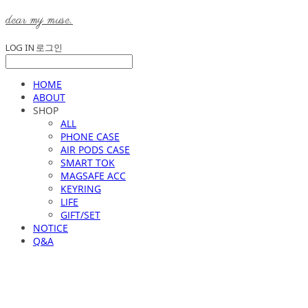
dear my muse.
LOG IN
로그인
HOME
ABOUT
SHOP
ALL
PHONE CASE
AIR PODS CASE
SMART TOK
MAGSAFE ACC
KEYRING
LIFE
GIFT/SET
NOTICE
Q&A