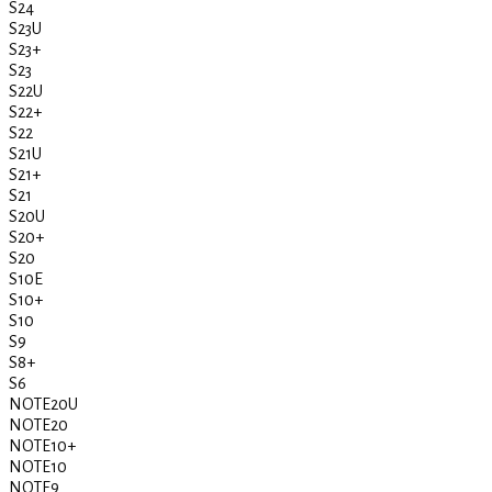
S24
S23U
S23+
S23
S22U
S22+
S22
S21U
S21+
S21
S20U
S20+
S20
S10E
S10+
S10
S9
S8+
S6
NOTE20U
NOTE20
NOTE10+
NOTE10
NOTE9