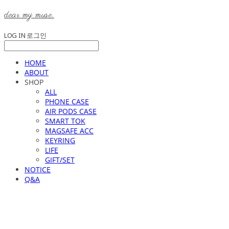
dear my muse.
LOG IN
로그인
HOME
ABOUT
SHOP
ALL
PHONE CASE
AIR PODS CASE
SMART TOK
MAGSAFE ACC
KEYRING
LIFE
GIFT/SET
NOTICE
Q&A