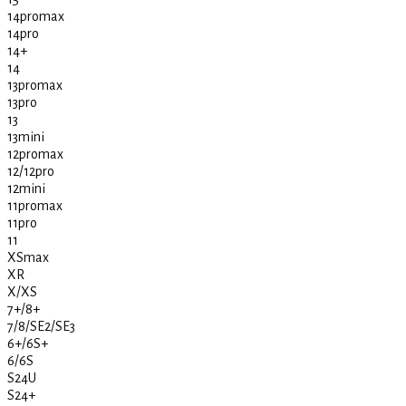
14promax
14pro
14+
14
13promax
13pro
13
13mini
12promax
12/12pro
12mini
11promax
11pro
11
XSmax
XR
X/XS
7+/8+
7/8/SE2/SE3
6+/6S+
6/6S
S24U
S24+