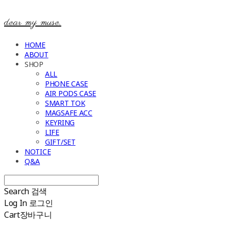
dear my muse.
HOME
ABOUT
SHOP
ALL
PHONE CASE
AIR PODS CASE
SMART TOK
MAGSAFE ACC
KEYRING
LIFE
GIFT/SET
NOTICE
Q&A
Search
검색
Log In
로그인
Cart
장바구니