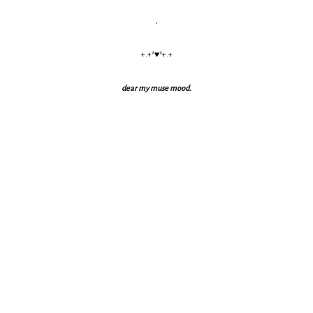
.
+.+*♥*+.+
dear my muse mood.