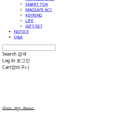
SMART TOK
MAGSAFE ACC
KEYRING
LIFE
GIFT/SET
NOTICE
Q&A
Search
검색
Log In
로그인
Cart
장바구니
dear my muse.