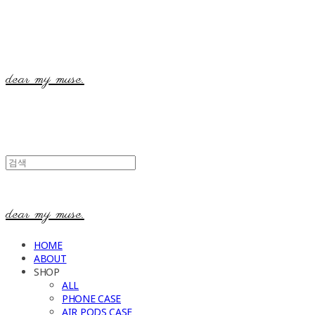
dear my muse.
dear my muse.
HOME
ABOUT
SHOP
ALL
PHONE CASE
AIR PODS CASE