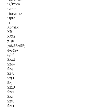
12/12pro
12mini
11promax
11pro
11
XSmax
XR
X/XS
7+/8+
7/8/SE2/SE3
6+/6S+
6/6S
S24U
S24+
S24
S23U
S23+
S23
S22U
S22+
S22
S21U
S21+