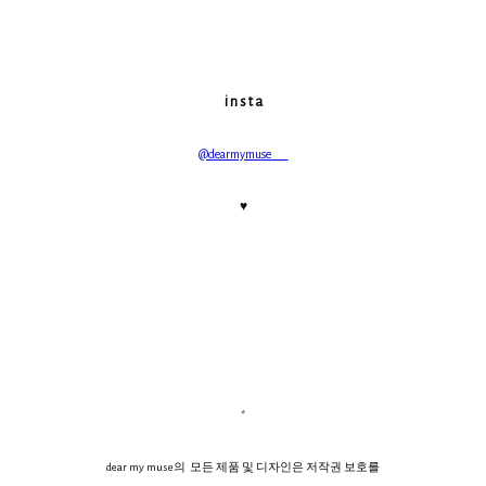
i n s t a
@dearmymuse___
♥
*
dear my muse의 모든 제품 및 디자인은 저작권 보호를