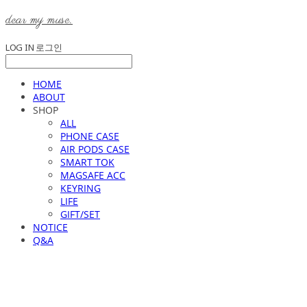
dear my muse.
LOG IN
로그인
HOME
ABOUT
SHOP
ALL
PHONE CASE
AIR PODS CASE
SMART TOK
MAGSAFE ACC
KEYRING
LIFE
GIFT/SET
NOTICE
Q&A