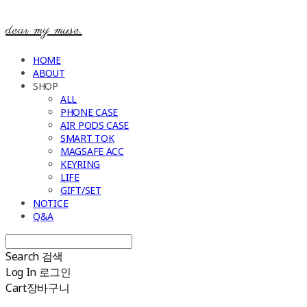
dear my muse.
HOME
ABOUT
SHOP
ALL
PHONE CASE
AIR PODS CASE
SMART TOK
MAGSAFE ACC
KEYRING
LIFE
GIFT/SET
NOTICE
Q&A
Search
검색
Log In
로그인
Cart
장바구니