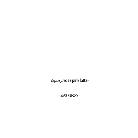
·
(epoxy)
rose pink latte
·
· 소재 / EPOXY ·