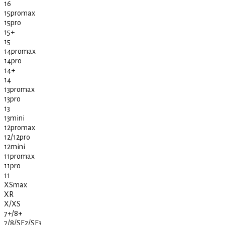
16
15promax
15pro
15+
15
14promax
14pro
14+
14
13promax
13pro
13
13mini
12promax
12/12pro
12mini
11promax
11pro
11
XSmax
XR
X/XS
7+/8+
7/8/SE2/SE3