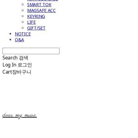
SMART TOK
MAGSAFE ACC
KEYRING
LIFE
GIFT/SET
NOTICE
Q&A
Search
검색
Log In
로그인
Cart
장바구니
dear my muse.