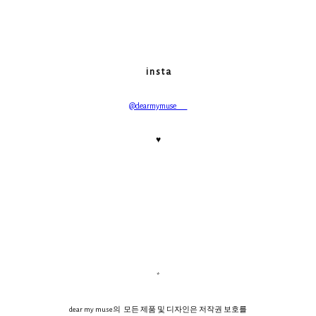
i n s t a
@dearmymuse___
♥
*
dear my muse의 모든 제품 및 디자인은 저작권 보호를