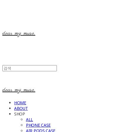
dear my muse.
dear my muse.
HOME
ABOUT
SHOP
ALL
PHONE CASE
AIR PODS CASE