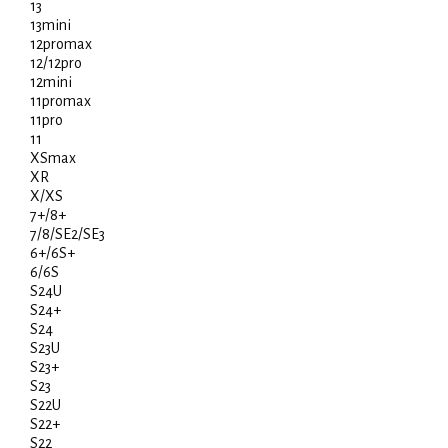
13
13mini
12promax
12/12pro
12mini
11promax
11pro
11
XSmax
XR
X/XS
7+/8+
7/8/SE2/SE3
6+/6S+
6/6S
S24U
S24+
S24
S23U
S23+
S23
S22U
S22+
S22