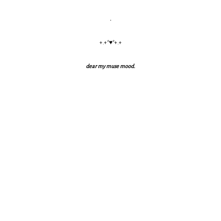
.
+.+*♥*+.+
dear my muse mood.