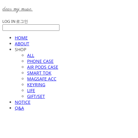
dear my muse.
LOG IN
로그인
HOME
ABOUT
SHOP
ALL
PHONE CASE
AIR PODS CASE
SMART TOK
MAGSAFE ACC
KEYRING
LIFE
GIFT/SET
NOTICE
Q&A