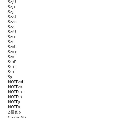
S23U
S23+
S23
S22U
S22+
S22
S21U
S21+
S21
S20U
S20+
S20
S10E
S10+
S10
S9
NOTE20U
NOTE20
NOTE10+
NOTE10
NOTE9
NOTE8
Z플립6
(+2,500원)