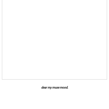
dear my muse mood.