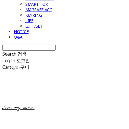
SMART TOK
MAGSAFE ACC
KEYRING
LIFE
GIFT/SET
NOTICE
Q&A
Search
검색
Log In
로그인
Cart
장바구니
dear my muse.