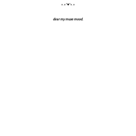
+.+*♥*+.+
dear my muse mood.