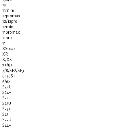
13
13mini
12promax
12/12pro
12mini
11promax
11pro
11
XSmax
XR
X/XS
7+/8+
7/8/SE2/SE3
6+/6S+
6/6S
S24U
S24+
S24
S23U
S23+
S23
S22U
S22+