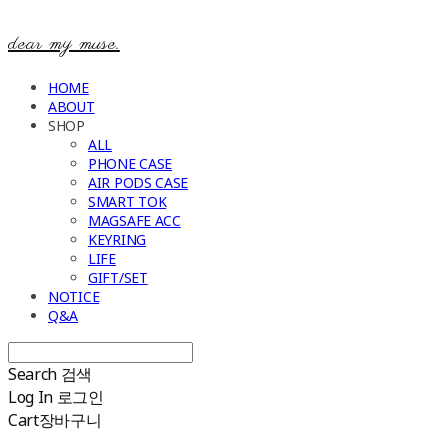
dear my muse.
HOME
ABOUT
SHOP
ALL
PHONE CASE
AIR PODS CASE
SMART TOK
MAGSAFE ACC
KEYRING
LIFE
GIFT/SET
NOTICE
Q&A
Search
검색
Log In
로그인
Cart
장바구니