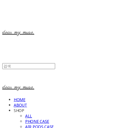
dear my muse.
dear my muse.
HOME
ABOUT
SHOP
ALL
PHONE CASE
AIR PODS CASE