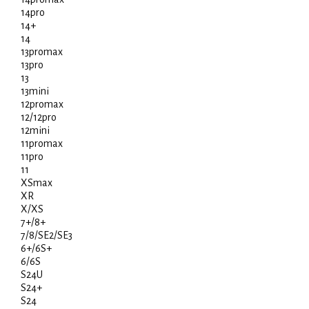
14pro
14+
14
13promax
13pro
13
13mini
12promax
12/12pro
12mini
11promax
11pro
11
XSmax
XR
X/XS
7+/8+
7/8/SE2/SE3
6+/6S+
6/6S
S24U
S24+
S24