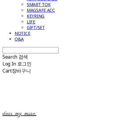
SMART TOK
MAGSAFE ACC
KEYRING
LIFE
GIFT/SET
NOTICE
Q&A
Search
검색
Log In
로그인
Cart
장바구니
dear my muse.