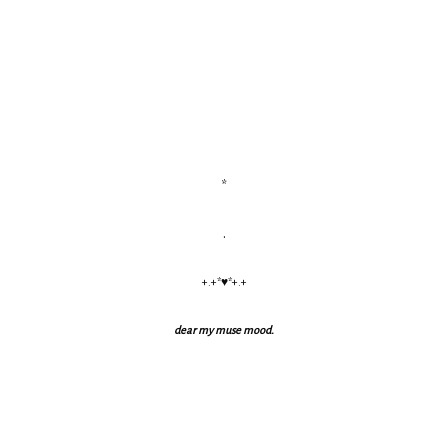
*
.
+.+*♥*+.+
dear my muse mood.