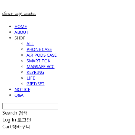
dear my muse.
HOME
ABOUT
SHOP
ALL
PHONE CASE
AIR PODS CASE
SMART TOK
MAGSAFE ACC
KEYRING
LIFE
GIFT/SET
NOTICE
Q&A
Search
검색
Log In
로그인
Cart
장바구니