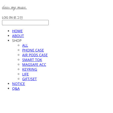
dear my muse.
LOG IN
로그인
HOME
ABOUT
SHOP
ALL
PHONE CASE
AIR PODS CASE
SMART TOK
MAGSAFE ACC
KEYRING
LIFE
GIFT/SET
NOTICE
Q&A