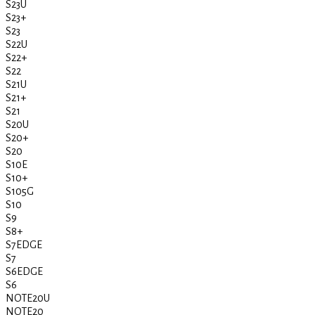
S23U
S23+
S23
S22U
S22+
S22
S21U
S21+
S21
S20U
S20+
S20
S10E
S10+
S105G
S10
S9
S8+
S7EDGE
S7
S6EDGE
S6
NOTE20U
NOTE20