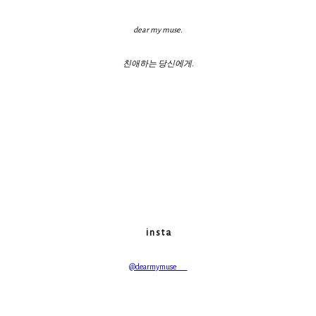
dear my muse.
친애하는 당신에게.
i n s t a
@dearmymuse___