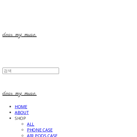
dear my muse.
dear my muse.
HOME
ABOUT
SHOP
ALL
PHONE CASE
AIR PODS CASE