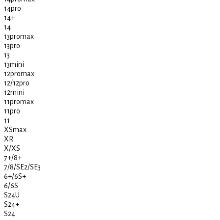
14pro
14+
14
13promax
13pro
13
13mini
12promax
12/12pro
12mini
11promax
11pro
11
XSmax
XR
X/XS
7+/8+
7/8/SE2/SE3
6+/6S+
6/6S
S24U
S24+
S24