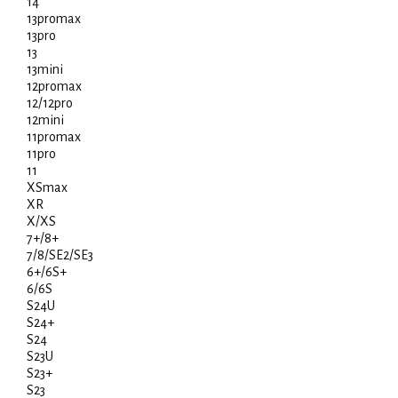
14
13promax
13pro
13
13mini
12promax
12/12pro
12mini
11promax
11pro
11
XSmax
XR
X/XS
7+/8+
7/8/SE2/SE3
6+/6S+
6/6S
S24U
S24+
S24
S23U
S23+
S23