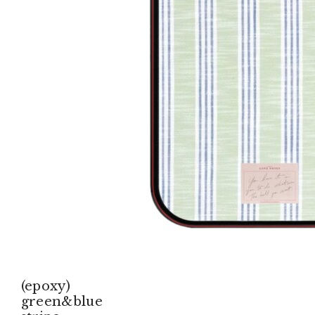
(epoxy)
green&blue