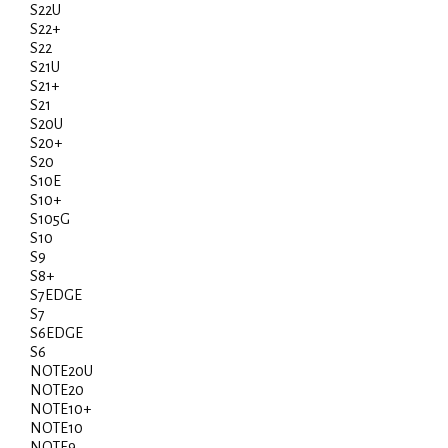
S22U
S22+
S22
S21U
S21+
S21
S20U
S20+
S20
S10E
S10+
S105G
S10
S9
S8+
S7EDGE
S7
S6EDGE
S6
NOTE20U
NOTE20
NOTE10+
NOTE10
NOTE9