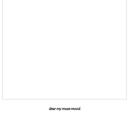
dear my muse mood.