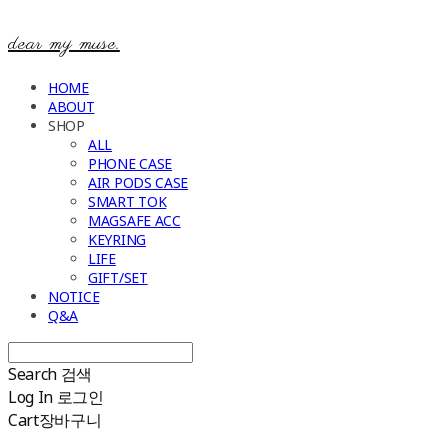
dear my muse.
HOME
ABOUT
SHOP
ALL
PHONE CASE
AIR PODS CASE
SMART TOK
MAGSAFE ACC
KEYRING
LIFE
GIFT/SET
NOTICE
Q&A
Search
검색
Log In
로그인
Cart
장바구니