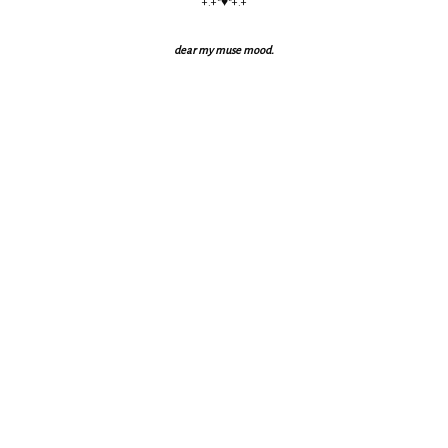
+.+*♥*+.+
dear my muse mood.