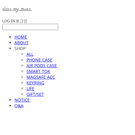
dear my muse.
LOG IN
로그인
HOME
ABOUT
SHOP
ALL
PHONE CASE
AIR PODS CASE
SMART TOK
MAGSAFE ACC
KEYRING
LIFE
GIFT/SET
NOTICE
Q&A