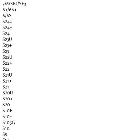
7/8/SE2/SE3
6+/6S+
6/6S
S24U
S24+
S24
S23U
S23+
S23
S22U
S22+
S22
S21U
S21+
S21
S20U
S20+
S20
S10E
S10+
S105G
S10
S9