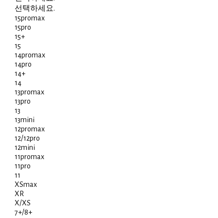
선택하세요.
15promax
15pro
15+
15
14promax
14pro
14+
14
13promax
13pro
13
13mini
12promax
12/12pro
12mini
11promax
11pro
11
XSmax
XR
X/XS
7+/8+