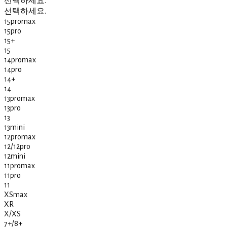
선택하세요.
선택하세요.
15promax
15pro
15+
15
14promax
14pro
14+
14
13promax
13pro
13
13mini
12promax
12/12pro
12mini
11promax
11pro
11
XSmax
XR
X/XS
7+/8+