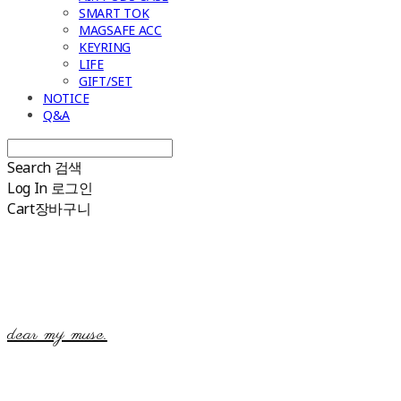
SMART TOK
MAGSAFE ACC
KEYRING
LIFE
GIFT/SET
NOTICE
Q&A
Search
검색
Log In
로그인
Cart
장바구니
dear my muse.