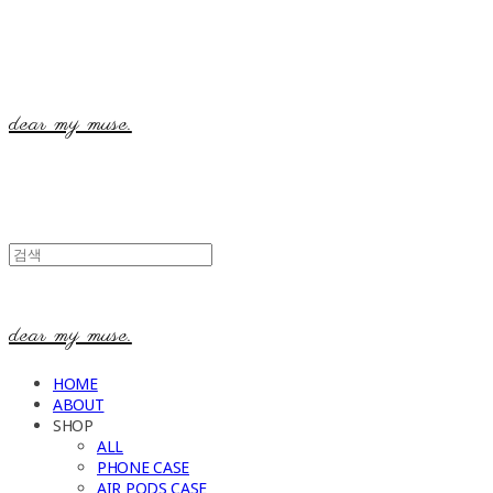
dear my muse.
dear my muse.
HOME
ABOUT
SHOP
ALL
PHONE CASE
AIR PODS CASE