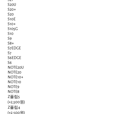
S20U
S20+
S20
S10E
S10+
S105G
S10
S9
S8+
S7EDGE
S7
S6EDGE
S6
NOTE20U
NOTE20
NOTE10+
NOTE10
NOTE9
NOTE8
Z플립5
(+2,500원)
Z플립4
(+2,500원)