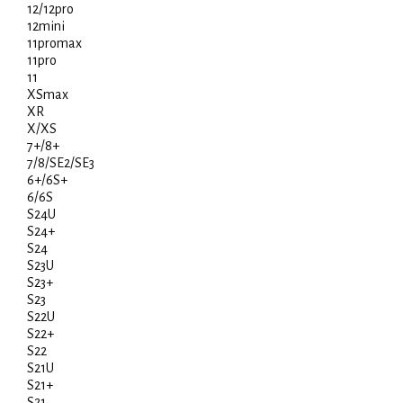
12/12pro
12mini
11promax
11pro
11
XSmax
XR
X/XS
7+/8+
7/8/SE2/SE3
6+/6S+
6/6S
S24U
S24+
S24
S23U
S23+
S23
S22U
S22+
S22
S21U
S21+
S21