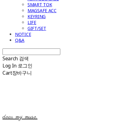
SMART TOK
MAGSAFE ACC
KEYRING
LIFE
GIFT/SET
NOTICE
Q&A
Search
검색
Log In
로그인
Cart
장바구니
dear my muse.