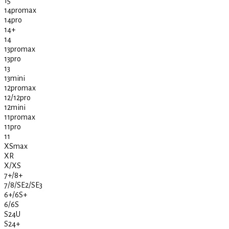
15
14promax
14pro
14+
14
13promax
13pro
13
13mini
12promax
12/12pro
12mini
11promax
11pro
11
XSmax
XR
X/XS
7+/8+
7/8/SE2/SE3
6+/6S+
6/6S
S24U
S24+