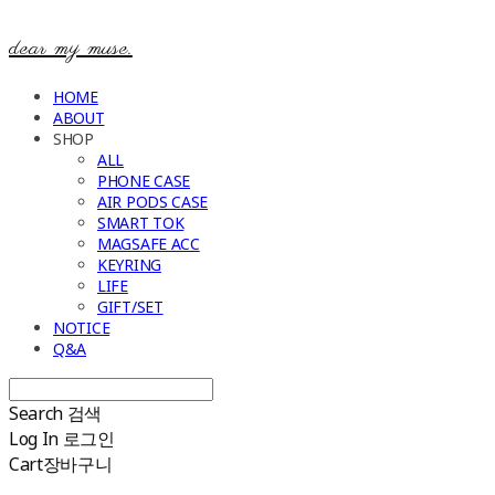
dear my muse.
HOME
ABOUT
SHOP
ALL
PHONE CASE
AIR PODS CASE
SMART TOK
MAGSAFE ACC
KEYRING
LIFE
GIFT/SET
NOTICE
Q&A
Search
검색
Log In
로그인
Cart
장바구니