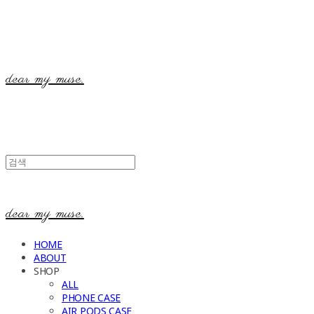
dear my muse.
dear my muse.
HOME
ABOUT
SHOP
ALL
PHONE CASE
AIR PODS CASE