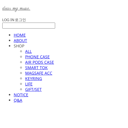
dear my muse.
LOG IN
로그인
HOME
ABOUT
SHOP
ALL
PHONE CASE
AIR PODS CASE
SMART TOK
MAGSAFE ACC
KEYRING
LIFE
GIFT/SET
NOTICE
Q&A