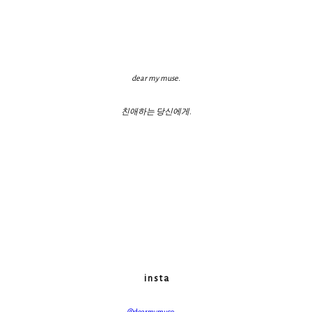
dear my muse.
친애하는 당신에게.
i n s t a