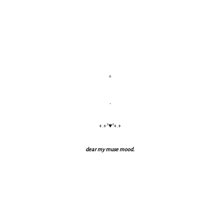
*
.
+.+*♥*+.+
dear my muse mood.