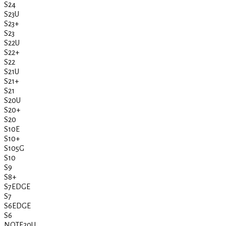
S24
S23U
S23+
S23
S22U
S22+
S22
S21U
S21+
S21
S20U
S20+
S20
S10E
S10+
S105G
S10
S9
S8+
S7EDGE
S7
S6EDGE
S6
NOTE20U