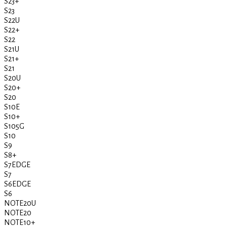
S23+
S23
S22U
S22+
S22
S21U
S21+
S21
S20U
S20+
S20
S10E
S10+
S105G
S10
S9
S8+
S7EDGE
S7
S6EDGE
S6
NOTE20U
NOTE20
NOTE10+