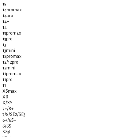
15
14promax
14pro
14+
14
13promax
13pro
13
13mini
12promax
12/12pro
12mini
11promax
11pro
11
XSmax
XR
X/XS
7+/8+
7/8/SE2/SE3
6+/6S+
6/6S
S23U