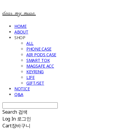
dear my muse.
HOME
ABOUT
SHOP
ALL
PHONE CASE
AIR PODS CASE
SMART TOK
MAGSAFE ACC
KEYRING
LIFE
GIFT/SET
NOTICE
Q&A
Search
검색
Log In
로그인
Cart
장바구니