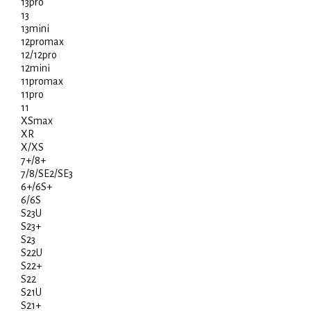
13pro
13
13mini
12promax
12/12pro
12mini
11promax
11pro
11
XSmax
XR
X/XS
7+/8+
7/8/SE2/SE3
6+/6S+
6/6S
S23U
S23+
S23
S22U
S22+
S22
S21U
S21+