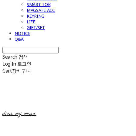
SMART TOK
MAGSAFE ACC
KEYRING
LIFE
GIFT/SET
NOTICE
Q&A
Search
검색
Log In
로그인
Cart
장바구니
dear my muse.