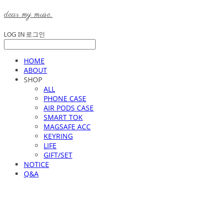
dear my muse.
LOG IN
로그인
HOME
ABOUT
SHOP
ALL
PHONE CASE
AIR PODS CASE
SMART TOK
MAGSAFE ACC
KEYRING
LIFE
GIFT/SET
NOTICE
Q&A