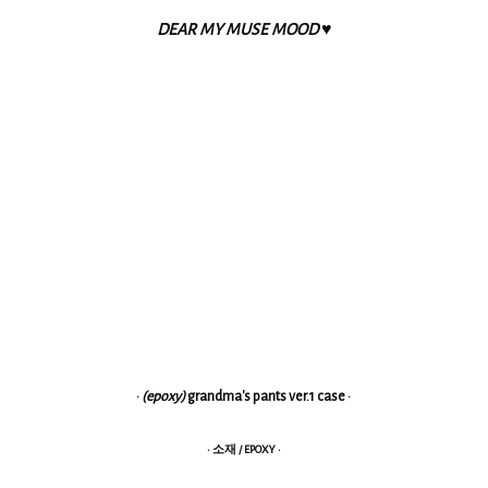
DEAR MY MUSE MOOD ♥
·
(epoxy)
grandma's pants ver.1 case ·
· 소재 / EPOXY ·