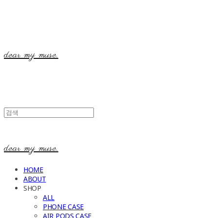
dear my muse.
dear my muse.
HOME
ABOUT
SHOP
ALL
PHONE CASE
AIR PODS CASE