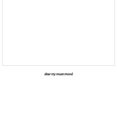
dear my muse mood.