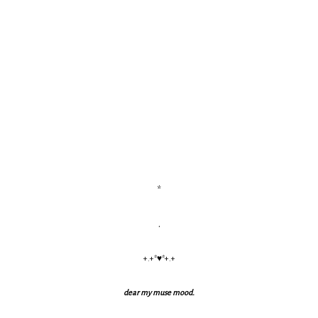
*
.
+.+*♥*+.+
dear my muse mood.