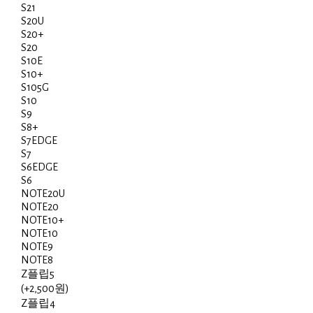
S21
S20U
S20+
S20
S10E
S10+
S105G
S10
S9
S8+
S7EDGE
S7
S6EDGE
S6
NOTE20U
NOTE20
NOTE10+
NOTE10
NOTE9
NOTE8
Z플립5
(+2,500원)
Z플립4