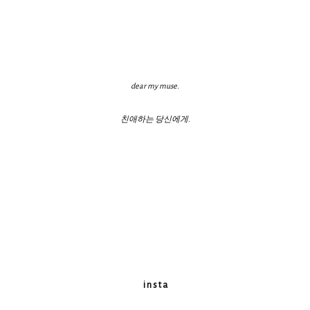
dear my muse.
친애하는 당신에게.
i n s t a